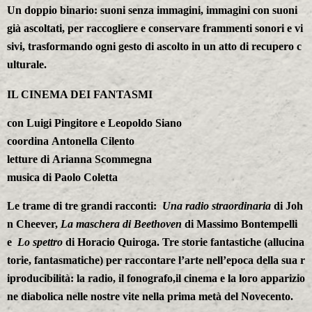
Un doppio binario: suoni senza immagini, immagini con suoni
già ascoltati, per raccogliere e conservare frammenti sonori e vi
sivi, trasformando ogni gesto di ascolto in un atto di recupero c
ulturale.
IL CINEMA DEI FANTASMI
con
Luigi Pingitore
e
Leopoldo Siano
coordina
Antonella Cilento
letture di
Arianna Scommegna
musica di
Paolo Coletta
Le trame di tre grandi racconti:
Una radio straordinaria
di Joh
n Cheever,
La maschera di Beethoven
di Massimo Bontempelli
e
Lo spettro
di Horacio Quiroga. Tre storie fantastiche (allucina
torie, fantasmatiche) per raccontare l’arte nell’epoca della sua r
iproducibilità: la radio, il fonografo,il cinema e la loro apparizio
ne diabolica nelle nostre vite nella prima metà del Novecento.